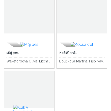
Můj pes
Kočičí král
Wakefordová Olivia, Litchfield David
Boučková Martina, Filip Navrátilová Pavla