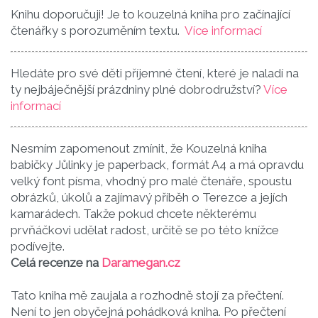
Knihu doporučuji! Je to kouzelná kniha pro začínající
čtenářky s porozuměním textu.
Více informací
Hledáte pro své děti příjemné čtení, které je naladí na
ty nejbáječnější prázdniny plné dobrodružství?
Více
informací
Nesmím zapomenout zmínit, že Kouzelná kniha
babičky Jůlinky je paperback, formát A4 a má opravdu
velký font písma, vhodný pro malé čtenáře, spoustu
obrázků, úkolů a zajímavý příběh o Terezce a jejích
kamarádech. Takže pokud chcete některému
prvňáčkovi udělat radost, určitě se po této knížce
podívejte.
Celá recenze na
Daramegan.cz
Tato kniha mě zaujala a rozhodně stojí za přečtení.
Není to jen obyčejná pohádková kniha. Po přečtení