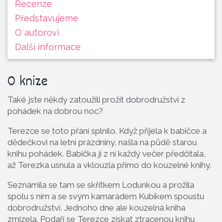
Recenze
Představu­jeme
O autorovi
Další informace
O knize
Také jste někdy zatoužili prožít dobrodružství z
pohádek na dobrou noc?
Terezce se toto přání splnilo. Když přijela k babičce a
dědečkovi na letní prázdniny, našla na půdě starou
knihu pohádek. Babička jí z ní každý večer předčítala,
až Terezka usnula a vklouzla přímo do kouzelné knihy.
Seznámila se tam se skřítkem Lodunkou a prožila
spolu s ním a se svým kamarádem Kubíkem spoustu
dobrodružství. Jednoho dne ale kouzelná kniha
zmizela. Podaří se Terezce získat ztracenou knihu