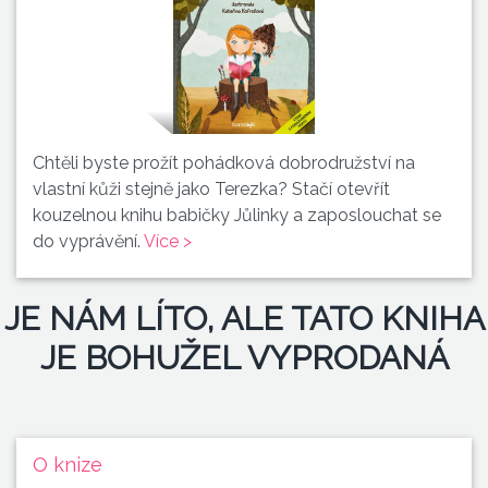
Chtěli byste prožít pohádková dobrodružství na
vlastní kůži stejně jako Terezka? Stačí otevřít
kouzelnou knihu babičky Jůlinky a zaposlouchat se
do vyprávění.
Více >
JE NÁM LÍTO, ALE TATO KNIHA
JE BOHUŽEL VYPRODANÁ
O knize