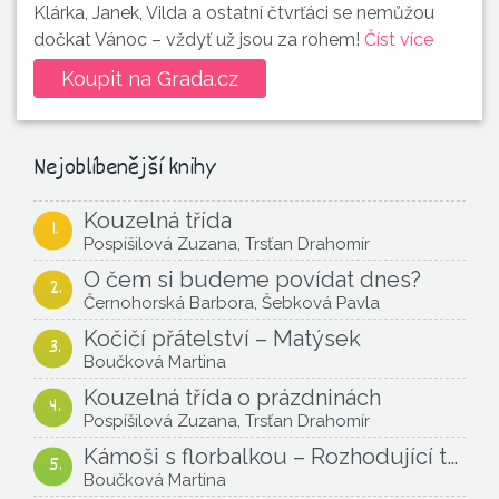
Klárka, Janek, Vilda a ostatní čtvrťáci se nemůžou
dočkat Vánoc – vždyť už jsou za rohem!
Číst více
Koupit na Grada.cz
Nejoblíbenější knihy
Kouzelná třída
Pospíšilová Zuzana, Trsťan Drahomír
O čem si budeme povídat dnes?
Černohorská Barbora, Šebková Pavla
Kočičí přátelství – Matýsek
Boučková Martina
Kouzelná třída o prázdninách
Pospíšilová Zuzana, Trsťan Drahomír
Kámoši s florbalkou – Rozhodující turnaj
Boučková Martina