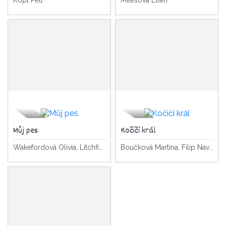
Můj pes
Kočičí král
Wakefordová Olivia, Litchfield David
Boučková Martina, Filip Navrátilová Pavla