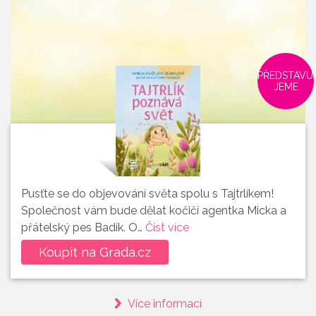
PŘEDSTAVU
JEME
Pusťte se do objevování světa spolu s Tajtrlíkem!
Společnost vám bude dělat kočičí agentka Micka a
přátelský pes Badík. O…
Číst více
Koupit na Grada.cz
Více informací