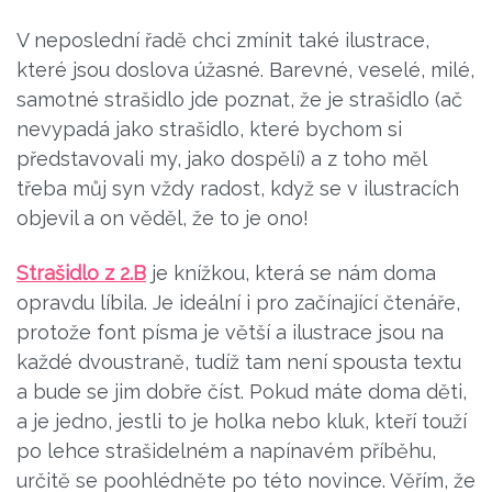
V neposlední řadě chci zmínit také ilustrace,
které jsou doslova úžasné. Barevné, veselé, milé,
samotné strašidlo jde poznat, že je strašidlo (ač
nevypadá jako strašidlo, které bychom si
představovali my, jako dospělí) a z toho měl
třeba můj syn vždy radost, když se v ilustracích
objevil a on věděl, že to je ono!
Strašidlo z 2.B
je knížkou, která se nám doma
opravdu líbila. Je ideální i pro začínající čtenáře,
protože font písma je větší a ilustrace jsou na
každé dvoustraně, tudíž tam není spousta textu
a bude se jim dobře číst. Pokud máte doma děti,
a je jedno, jestli to je holka nebo kluk, kteří touží
po lehce strašidelném a napínavém příběhu,
určitě se poohlédněte po této novince. Věřím, že