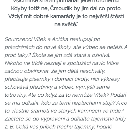
Všichni se snažili pomáhat jeden druhému.
Kdyby totiž ne, Čmoudík by jim dal co proto.
Vždyť mít dobré kamarády je to největší štěstí
na světě.“
Sourozenci Vítek a Anička nastupují po
prázdninách do nové školy, ale vůbec se netěší. A
proč taky? Škola se jim zdá stará a ošklivá.
Nikoho ve třídě neznají a spolužáci navíc Vítka
začnou obviňovat, že jim dělá naschvály,
přepisuje písemky i domácí úkoly, ničí výkresy,
schovává přezůvky a vůbec vymýšlí samé
lotroviny. Ale co když za to nemůže Vítek? Podaří
se mu odhalit, kdo za těmi neplechami stojí? A co
to vlastně šramotí ve starých kamnech ve třídě?
Začtěte se do vyprávění a odhalte tajemství třídy
2. B. Čeká vás příběh trochu tajemný, hodně