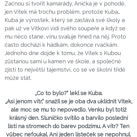
Začnou si tvořit kamarády, Anička je v pohodě,
jen Vítek má trochu problém, protože Kuba…
Kuba je výrostek, který se zastává své školy a
pak už ve Vítkovi vidí svého soupeře a když se
mu něco stane, vinu svaluje hned na něj. Proto
často dochází k hádkám, dokonce rvačkám.
Jednoho dne dojde k tomu, že Vítek s Kubou
zůstanou sami u kamen ve škole, a společně
zjistí to největší tajemství, co se ve školní třídě
může stát.
„Co to bylo?“ lekl se Kuba.
„Asi jenom vítr,“ snažil se je oba dva uklidnit Vítek,
ale moc se mu to nepovedlo. Venku byl totiž
krásný den. Sluníčko svítilo a barvilo poslední
listí na stromech do barev podzimu. A vítr? Ten
vůbec nefoukal. Ani jeden lísteček se nepohnul.