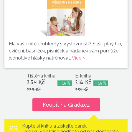
Má vaše dítě problémy s výslovností? Sešit plný her,
cvičení, básniček, písniček a hádanek vám pomůže
jednotlivé hlásky natrénovat.
Více >
Tištěná kniha
E-kniha
254 Kč
216 Kč
- 15 %
- 15 %
299 Kč
254 Kč
Koupit na Grada.cz
Kupte si knihu a získejte dárek
- knížku ve stejné hodnotě od nás dostanete