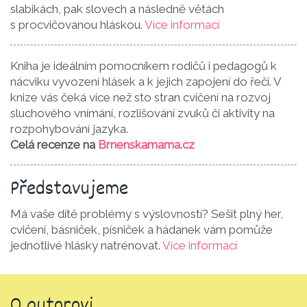
slabikách, pak slovech a následně větách
s procvičovanou hláskou.
Více informací
Kniha je ideálním pomocníkem rodičů i pedagogů k
nácviku vyvození hlásek a k jejich zapojení do řeči. V
knize vás čeká více než sto stran cvičení na rozvoj
sluchového vnímání, rozlišování zvuků či aktivity na
rozpohybování jazyka.
Celá recenze na
Brnenskamama.cz
Představu­jeme
Má vaše dítě problémy s výslovností? Sešit plný her,
cvičení, básniček, písniček a hádanek vám pomůže
jednotlivé hlásky natrénovat.
Více informací
O autorovi