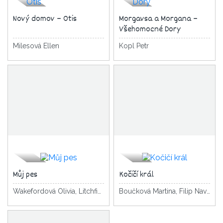
Nový domov – Otis
Morgavsa a Morgana –
Všehomocné Dory
Milesová Ellen
Kopl Petr
Můj pes
Kočičí král
Wakefordová Olivia, Litchfield David
Boučková Martina, Filip Navrátilová Pavla