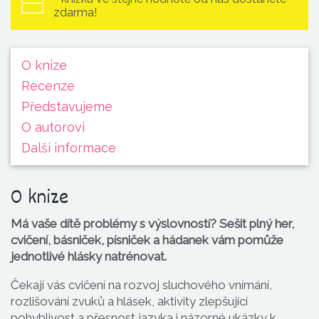
zdarma!
O knize
Recenze
Představu­jeme
O autorovi
Další informace
O knize
Má vaše dítě problémy s výslovností? Sešit plný her,
cvičení, básniček, písniček a hádanek vám pomůže
jednotlivé hlásky natrénovat.
Čekají vás cvičení na rozvoj sluchového vnímání,
rozlišování zvuků a hlásek, aktivity zlepšující
pohyblivost a přesnost jazyka i názorné ukázky k