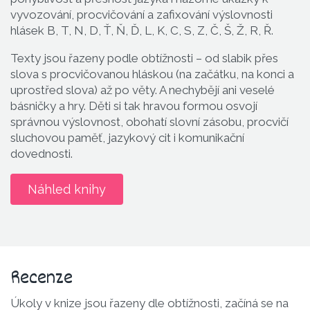
vyvozování, procvičování a zafixování výslovnosti
hlásek B, T, N, D, Ť, Ň, Ď, L, K, C, S, Z, Č, Š, Ž, R, Ř.
Texty jsou řazeny podle obtížnosti – od slabik přes
slova s procvičovanou hláskou (na začátku, na konci a
uprostřed slova) až po věty. A nechybějí ani veselé
básničky a hry. Děti si tak hravou formou osvojí
správnou výslovnost, obohatí slovní zásobu, procvičí
sluchovou paměť, jazykový cit i komunikační
dovednosti.
Náhled knihy
Recenze
Úkoly v knize jsou řazeny dle obtížnosti, začíná se na