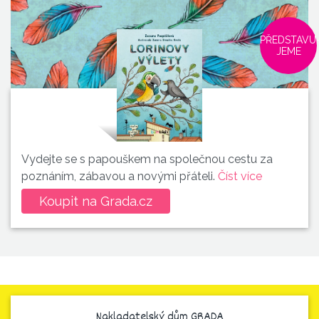
PŘEDSTAVU
JEME
Vydejte se s papouškem na společnou cestu za
poznáním, zábavou a novými přáteli.
Číst více
Koupit na Grada.cz
Nakladatelský dům GRADA