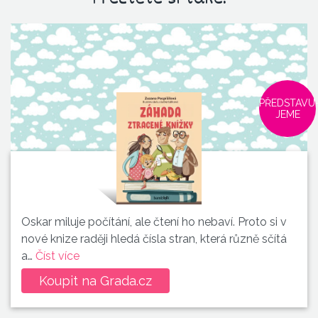
PŘEDSTAVU
JEME
Oskar miluje počítání, ale čtení ho nebaví. Proto si v
nové knize raději hledá čísla stran, která různě sčítá
a…
Číst více
Koupit na Grada.cz