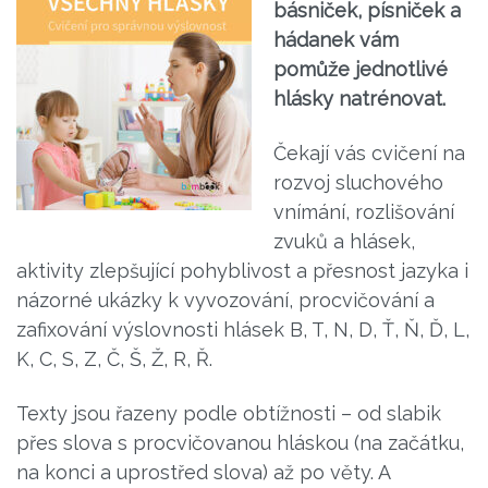
básniček, písniček a
hádanek vám
pomůže jednotlivé
hlásky natrénovat.
Čekají vás cvičení na
rozvoj sluchového
vnímání, rozlišování
zvuků a hlásek,
aktivity zlepšující pohyblivost a přesnost jazyka i
názorné ukázky k vyvozování, procvičování a
zafixování výslovnosti hlásek B, T, N, D, Ť, Ň, Ď, L,
K, C, S, Z, Č, Š, Ž, R, Ř.
Texty jsou řazeny podle obtížnosti – od slabik
přes slova s procvičovanou hláskou (na začátku,
na konci a uprostřed slova) až po věty. A