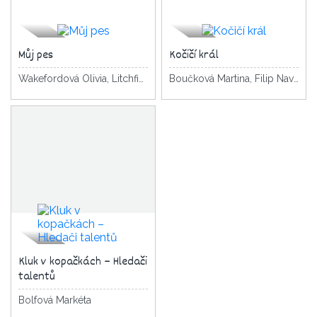
Můj pes
Kočičí král
Wakefordová Olivia, Litchfield David
Boučková Martina, Filip Navrátilová Pavla
Kluk v kopačkách – Hledači
talentů
Bolfová Markéta