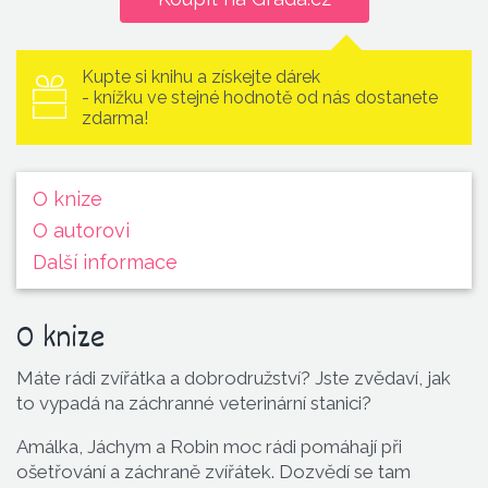
Kupte si knihu a získejte dárek
- knížku ve stejné hodnotě od nás dostanete
zdarma!
O knize
O autorovi
Další informace
O knize
Máte rádi zvířátka a dobrodružství? Jste zvědaví, jak
to vypadá na záchranné veterinární stanici?
Amálka, Jáchym a Robin moc rádi pomáhají při
ošetřování a záchraně zvířátek. Dozvědí se tam