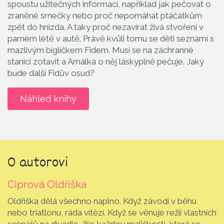
spoustu užitečných informací, například jak pečovat o
zraněné srnečky nebo proč nepomáhat ptáčátkům
zpět do hnízda. A taky proč nezavírat živá stvoření v
parném létě v autě. Právě kvůli tomu se děti seznámí s
mazlivým bíglíčkem Fidem. Musí se na záchranné
stanici zotavit a Amálka o něj láskyplně pečuje. Jaký
bude další Fidův osud?
Náhled knihy
O autorovi
Ciprová Oldřiška
Oldřiška dělá všechno naplno. Když závodí v běhu
nebo triatlonu, ráda vítězí. Když se věnuje režii vlastních
scénářů na divadle, žije každou maličkostí, která se