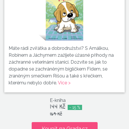
Máte rádi zvířátka a dobrodružství? S Amálkou,
Robinem a Jáchymem zažijete úžasné příhody na
záchranné veterinární stanici. Dozvíte se, jak to
dopadne se zachráněným bíglíčkem Fidem, se
zraněným srnečkem Ríšou a také s křečkem,
kterému nebylo dobře.
Více >
E-kniha
144 Kč
- 15 %
169 Kč
Koupit na Grada.cz