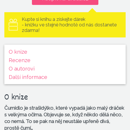
Kupte si knihu a získejte dárek
- knížku ve stejné hodnotě od nás dostanete
zdarma!
O knize
Recenze
O autorovi
Další informace
O knize
Čumidlo je strašidýlko, které vypadá jako malý dráček
s velkýma očima. Objevuje se, když někdo dělá něco,
co nemá. To se pak na něj neustále upřeně dívá,
prostě čumí…