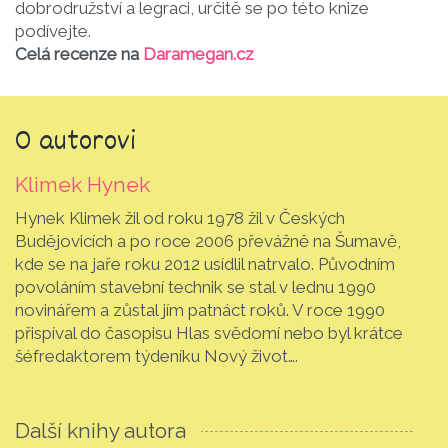
dobrodružství a legraci, určitě se po této knize
podívejte.
Celá recenze na
Daramegan.cz
O autorovi
Klimek Hynek
Hynek Klimek žil od roku 1978 žil v Českých
Budějovicích a po roce 2006 převážně na Šumavě,
kde se na jaře roku 2012 usídlil natrvalo. Původním
povoláním stavební technik se stal v lednu 1990
novinářem a zůstal jím patnáct roků. V roce 1990
přispíval do časopisu Hlas svědomí nebo byl krátce
šéfredaktorem týdeníku Nový život….
Další knihy autora