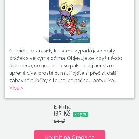
Čumidlo je strašidýlko, které vypadá jako malý
dráček s velkýma očima. Objevuje se, když někdo
dělá něco, co nemá. To se pak na něj neustále
upřeně dívá, prostě čumí… Pojďte si přečíst další
zábavné příběhy s touto jedinečnou potvůrkou.
Více >
E-kniha
137 Kč
- 15 %
161 Kč
Koupit na Grada.cz