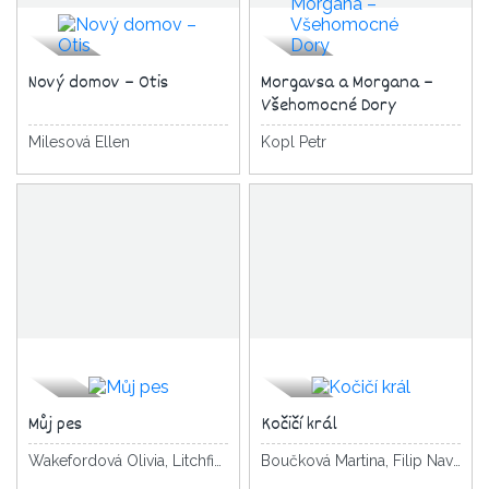
Nový domov – Otis
Morgavsa a Morgana –
Všehomocné Dory
Milesová Ellen
Kopl Petr
Můj pes
Kočičí král
Wakefordová Olivia, Litchfield David
Boučková Martina, Filip Navrátilová Pavla