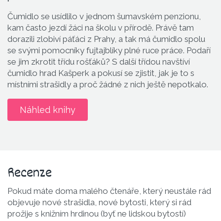
Čumidlo se usídlilo v jednom šumavském penzionu,
kam často jezdí žáci na školu v přírodě. Právě tam
dorazili zlobiví páťáci z Prahy, a tak má čumidlo spolu
se svými pomocníky fujtajblíky plné ruce práce. Podaří
se jim zkrotit třídu rošťáků? S další třídou navštíví
čumidlo hrad Kašperk a pokusí se zjistit, jak je to s
místními strašidly a proč žádné z nich ještě nepotkalo.
Náhled knihy
Recenze
Pokud máte doma malého čtenáře, který neustále rád
objevuje nové strašidla, nové bytosti, který si rád
prožije s knižním hrdinou (byť ne lidskou bytostí)