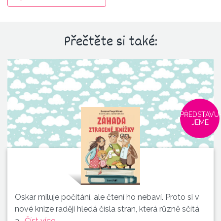
Přečtěte si také:
PŘEDSTAVU
JEME
Oskar miluje počítání, ale čtení ho nebaví. Proto si v
nové knize raději hledá čísla stran, která různě sčítá
a…
Číst více