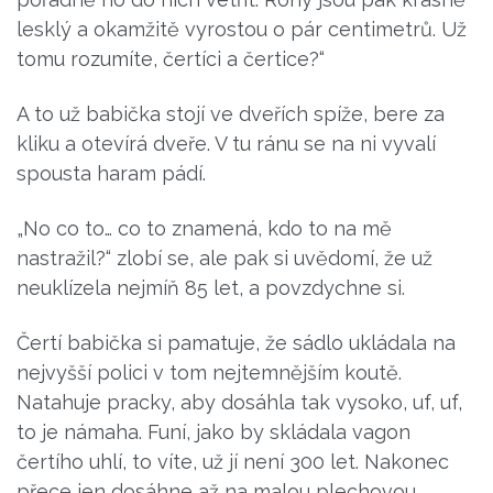
lesklý a okamžitě vyrostou o pár centimetrů. Už
tomu rozumíte, čertíci a čertice?“
A to už babička stojí ve dveřích spíže, bere za
kliku a otevírá dveře. V tu ránu se na ni vyvalí
spousta haram pádí.
„No co to… co to znamená, kdo to na mě
nastražil?“ zlobí se, ale pak si uvědomí, že už
neuklízela nejmíň 85 let, a povzdychne si.
Čertí babička si pamatuje, že sádlo ukládala na
nejvyšší polici v tom nejtemnějším koutě.
Natahuje pracky, aby dosáhla tak vysoko, uf, uf,
to je námaha. Funí, jako by skládala vagon
čertího uhlí, to víte, už jí není 300 let. Nakonec
přece jen dosáhne až na malou plechovou