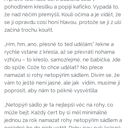
pohodlném křesílku a popíjí kafíčko. Vypadá to,
že nad něčím přemýšlí. Koulí očima a je vidět, že
se jí opravdu cosi honí hlavou, protože se jí z uší
začíná trochu kouřit.
„Hm, hm, ano, přesně to teď udělám,“ řekne a
rychle vstane z křesla, až se převrátí nohama
vzhůru – to křeslo, samozřejmě, ne babička. Jde
do spíže. Cože to chce udělat? No přece
namazat si rohy netopýřím sádlem. Divím se, že
vám to ještě není jasné, ale jak vidím, musíme ji
poprosit, aby nám to pěkně vysvětlila:
„Netopýří sádlo je ta nejlepší věc na rohy, co
může bejt. Každý čert by si měl minimálně
jednou za rok namazat rohy netopýřím sádlem a
pořádně ho do nich vetřít. Rohy jsou pak krásně