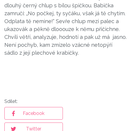
dlouhý černý chlup s bílou špičkou. Babička
zamručí: „No počkej, ty syčáku, však já tě chytím.
Odplata tě nemine!“ Sevře chlup mezi palec a
ukazovák a pěkně dlooouze k němu přičichne.
Chvíli větří, analyzuje, hodnotí a pak už má jasno.
Není pochyb, kam zmizelo vzácné netopýří
sádlo z její plechové krabičky.
Sdílet:
Facebook
Twitter