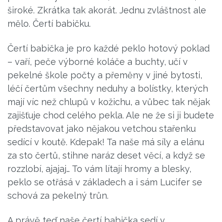
široké. Zkrátka tak akorát. Jednu zvláštnost ale
mělo. Čertí babičku.
Čertí babička je pro každé peklo hotový poklad
– vaří, peče výborné koláče a buchty, učí v
pekelné škole počty a přeměny v jiné bytosti,
léčí čertům všechny neduhy a bolístky, kterých
mají víc než chlupů v kožichu, a vůbec tak nějak
zajišťuje chod celého pekla. Ale ne že si ji budete
představovat jako nějakou vetchou stařenku
sedící v koutě. Kdepak! Ta naše má síly a elánu
za sto čertů, stihne naráz deset věcí, a když se
rozzlobí, ajajaj… To vám lítají hromy a blesky,
peklo se otřásá v základech a i sám Lucifer se
schová za pekelný trůn.
A právě teď naše čertí babička sedí v