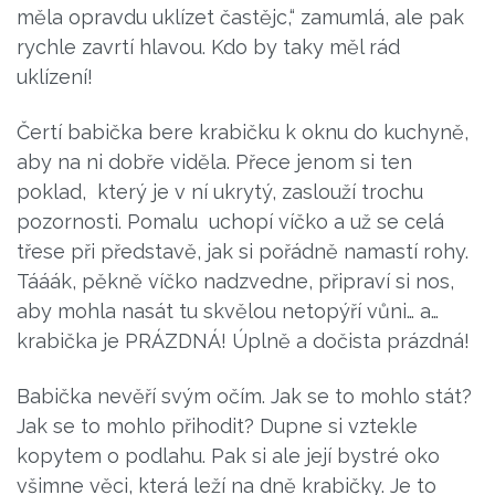
měla opravdu uklízet častějc,“ zamumlá, ale pak
rychle zavrtí hlavou. Kdo by taky měl rád
uklízení!
Čertí babička bere krabičku k oknu do kuchyně,
aby na ni dobře viděla. Přece jenom si ten
poklad, který je v ní ukrytý, zaslouží trochu
pozornosti. Pomalu uchopí víčko a už se celá
třese při představě, jak si pořádně namastí rohy.
Tááák, pěkně víčko nadzvedne, připraví si nos,
aby mohla nasát tu skvělou netopýří vůni… a…
krabička je PRÁZDNÁ! Úplně a dočista prázdná!
Babička nevěří svým očím. Jak se to mohlo stát?
Jak se to mohlo přihodit? Dupne si vztekle
kopytem o podlahu. Pak si ale její bystré oko
všimne věci, která leží na dně krabičky. Je to