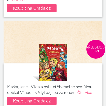
Koupit na Grada.cz
PŘEDSTAVU
JEME
Klárka, Janek, Vilda a ostatní čtvrťáci se nemůžou
dočkat Vánoc – vždyť už jsou za rohem!
Číst více
Koupit na Grada.cz