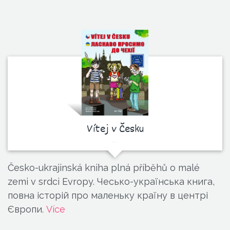
Vítej v Česku
Česko-ukrajinská kniha plná příběhů o malé
zemi v srdci Evropy. Чесько-українська книга,
повна історій про маленьку країну в центрі
Європи.
Více