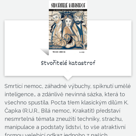
Stvořitelé katastrof
Smrtící nemoc, záhadné výbuchy, spiknutí umělé
inteligence… a zdánlivě nevinná sázka, která to
všechno spustila. Pocta třem klasickým dílům K.
Čapka (R.U.R., Bílá nemoc, Krakatit) představí
nesmrtelná témata zneužití techniky, strachu,
manipulace a podstaty lidství, to vše atraktivní
formou velebící odkaz jednoho z našich