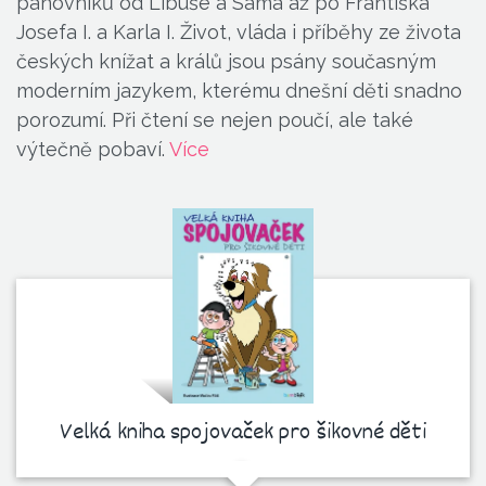
panovníků od Libuše a Sáma až po Františka
Josefa I. a Karla I. Život, vláda i příběhy ze života
českých knížat a králů jsou psány současným
moderním jazykem, kterému dnešní děti snadno
porozumí. Při čtení se nejen poučí, ale také
výtečně pobaví.
Více
Velká kniha spojovaček pro šikovné děti