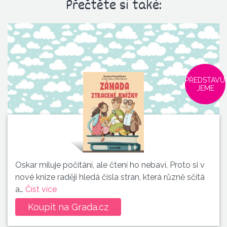
Přečtěte si také:
PŘEDSTAVU
JEME
Oskar miluje počítání, ale čtení ho nebaví. Proto si v
nové knize raději hledá čísla stran, která různě sčítá
a…
Číst více
Koupit na Grada.cz