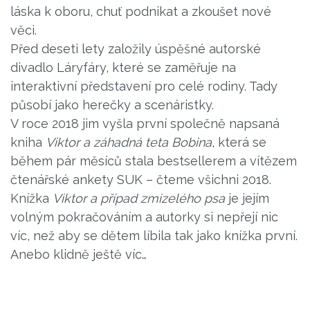
láska k oboru, chuť podnikat a zkoušet nové
věci.
Před deseti lety založily úspěšné autorské
divadlo Láryfáry, které se zaměřuje na
interaktivní představení pro celé rodiny. Tady
působí jako herečky a scenáristky.
V roce 2018 jim vyšla první společně napsaná
kniha
Viktor a záhadná teta Bobina
, která se
během pár měsíců stala bestsellerem a vítězem
čtenářské ankety SUK – čteme všichni 2018.
Knížka
Viktor a případ zmizelého psa
je jejím
volným pokračováním a autorky si nepřejí nic
víc, než aby se dětem líbila tak jako knížka první.
Anebo klidně ještě víc…