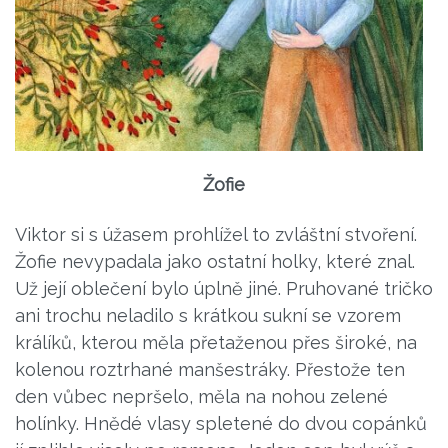
Žofie
Viktor si s úžasem prohlížel to zvláštní stvoření.
Žofie nevypadala jako ostatní holky, které znal.
Už její oblečení bylo úplně jiné. Pruhované tričko
ani trochu neladilo s krátkou sukní se vzorem
králíků, kterou měla přetaženou přes široké, na
kolenou roztrhané manšestráky. Přestože ten
den vůbec nepršelo, měla na nohou zelené
holínky. Hnědé vlasy spletené do dvou copánků