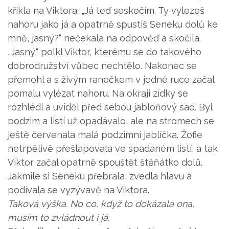
křikla na Viktora: „Já teď seskočím. Ty vylezeš
nahoru jako já a opatrně spustíš Seneku dolů ke
mně, jasný?“ nečekala na odpověď a skočila.
„Jasný,“ polkl Viktor, kterému se do takového
dobrodružství vůbec nechtělo. Nakonec se
přemohl a s živým ranečkem v jedné ruce začal
pomalu vylézat nahoru. Na okraji zídky se
rozhlédl a uviděl před sebou jabloňový sad. Byl
podzim a listí už opadávalo, ale na stromech se
ještě červenala malá podzimní jablíčka. Žofie
netrpělivě přešlapovala ve spadaném listí, a tak
Viktor začal opatrně spouštět štěňátko dolů.
Jakmile si Seneku přebrala, zvedla hlavu a
podívala se vyzývavě na Viktora.
Taková výška. No co, když to dokázala ona,
musím to zvládnout i já.