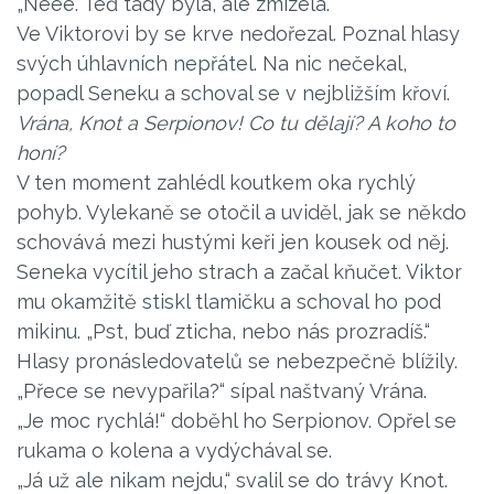
„Nééé. Teď tady byla, ale zmizela.“
Ve Viktorovi by se krve nedořezal. Poznal hlasy
svých úhlavních nepřátel. Na nic nečekal,
popadl Seneku a schoval se v nejbližším křoví.
Vrána, Knot a Serpionov! Co tu dělají? A koho to
honí?
V ten moment zahlédl koutkem oka rychlý
pohyb. Vylekaně se otočil a uviděl, jak se někdo
schovává mezi hustými keři jen kousek od něj.
Seneka vycítil jeho strach a začal kňučet. Viktor
mu okamžitě stiskl tlamičku a schoval ho pod
mikinu. „Pst, buď zticha, nebo nás prozradíš.“
Hlasy pronásledovatelů se nebezpečně blížily.
„Přece se nevypařila?“ sípal naštvaný Vrána.
„Je moc rychlá!“ doběhl ho Serpionov. Opřel se
rukama o kolena a vydýchával se.
„Já už ale nikam nejdu,“ svalil se do trávy Knot.