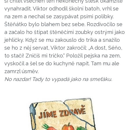
si chtěl všechen ten nekonečný stesk okamžitě
vynahradit. Viktor odhodil školní batoh, vrhl se
na zem a nechal se zasypávat psími polibky.
Štěňátko bylo blahem bez sebe. Rozdivočilo se
a začalo ho štípat štěněčími zoubky ostrými jako
jehličky. Když se mu zakouslo do trika a snažilo
se ho z něj servat, Viktor zakročil: „A dost, Séňo,
to stačí! Zničíš mi tričko.“ Položil pejska na zem,
vyskočil a šel se do kuchyně napít. Tam mu ale
zamrzl úsměv.
No nazdar! Tady to vypadá jako na smeťáku.