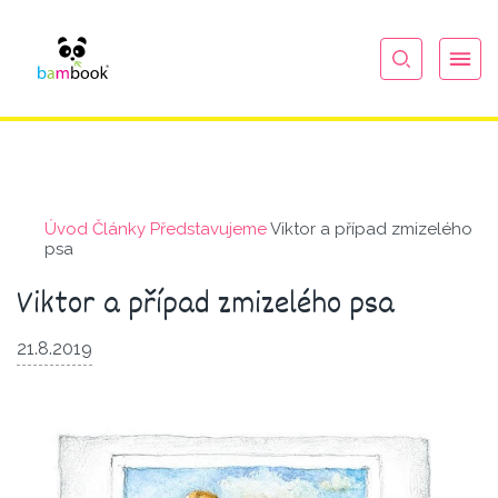
Úvod
Články
Představu­jeme
Viktor a případ zmizelého
psa
Viktor a případ zmizelého psa
21.8.2019