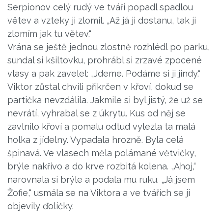
Serpionov celý rudý ve tváři popadl spadlou
větev a vzteky ji zlomil. „Až já ji dostanu, tak ji
zlomím jak tu větev.“
Vrána se ještě jednou zlostně rozhlédl po parku,
sundal si kšiltovku, prohrábl si zrzavé zpocené
vlasy a pak zavelel: „Jdeme. Podáme si ji jindy.“
Viktor zůstal chvíli přikrčen v křoví, dokud se
partička nevzdálila. Jakmile si byl jistý, že už se
nevrátí, vyhrabal se z úkrytu. Kus od něj se
zavlnilo křoví a pomalu odtud vylezla ta malá
holka z jídelny. Vypadala hrozně. Byla celá
špinavá. Ve vlasech měla polámané větvičky,
brýle nakřivo a do krve rozbitá kolena. „Ahoj,“
narovnala si brýle a podala mu ruku. „Já jsem
Žofie,“ usmála se na Viktora a ve tvářích se jí
objevily ďolíčky.