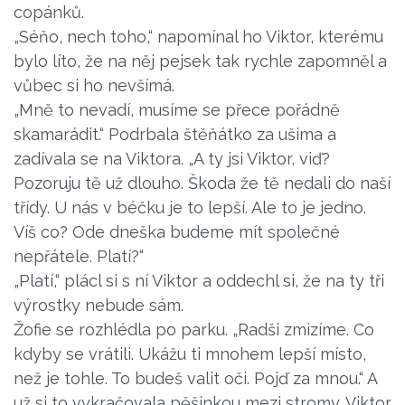
copánků.
„Séňo, nech toho,“ napomínal ho Viktor, kterému
bylo líto, že na něj pejsek tak rychle zapomněl a
vůbec si ho nevšímá.
„Mně to nevadí, musíme se přece pořádně
skamarádit.“ Podrbala štěňátko za ušima a
zadívala se na Viktora. „A ty jsi Viktor, viď?
Pozoruju tě už dlouho. Škoda že tě nedali do naší
třídy. U nás v béčku je to lepší. Ale to je jedno.
Víš co? Ode dneška budeme mít společné
nepřátele. Platí?“
„Platí,“ plácl si s ní Viktor a oddechl si, že na ty tři
výrostky nebude sám.
Žofie se rozhlédla po parku. „Radši zmizíme. Co
kdyby se vrátili. Ukážu ti mnohem lepší místo,
než je tohle. To budeš valit oči. Pojď za mnou.“ A
už si to vykračovala pěšinkou mezi stromy. Viktor