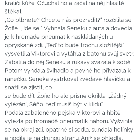
králičí kůže. Očuchal ho a začal na něj hlasitě
štěkat.
„Co blbnete? Chcete nás prozradit?“ rozčílila se
Žofie. „Jde se!“ Vyhnala Seneku z auta a dovedla
je k hromadě pneumatik naskládaných u
oprýskané zdi. „Teď to bude trochu složitější,“
vysvětlila Viktorovi a vytáhla z batohu svůj svetr.
Zabalila do něj Seneku a ru­kávy svázala k sobě.
Potom vyndala švihadlo a pevně ho přivázala k
ranečku. Seneka vystrkoval zvědavě hlavičku a
snažil se zjistit, co
se bude dít. Žofie ho ale přísně okřikla: „Žádný
vylézání, Séňo, teď musíš být v klidu.“
Podala zabaleného pejska Viktorovi a hbitě
vylezla po hromadě pneumatik nahoru. Vyšvihla
se na okraj zdi, opatrně si sedla, sundala holínky
a hodila je na druhou stranu. Aniž se ohlédla,