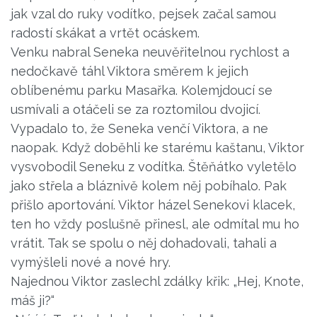
jak vzal do ruky vodítko, pejsek začal samou
radostí skákat a vrtět ocáskem.
Venku nabral Seneka neuvěřitelnou rychlost a
nedočkavě táhl Viktora směrem k jejich
oblíbenému parku Masařka. Kolemjdoucí se
usmívali a otáčeli se za roztomilou dvojicí.
Vypadalo to, že Seneka venčí Viktora, a ne
naopak. Když doběhli ke starému kaštanu, Viktor
vysvobodil Seneku z vodítka. Štěňátko vyletělo
jako střela a bláznivě kolem něj pobíhalo. Pak
přišlo aportování. Viktor házel Senekovi klacek,
ten ho vždy poslušně přinesl, ale odmítal mu ho
vrátit. Tak se spolu o něj dohadovali, tahali a
vymýšleli nové a nové hry.
Najednou Viktor zaslechl zdálky křik: „Hej, Knote,
máš ji?“