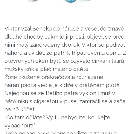
Viktor vzal Seneku do náruče a vešel do tmavé
dlouhé chodby. Jakmile jí prošli, objevil se před
nimi malý zaneřáděný dvorek. Viktor se podíval
nahoru a uviděl, že patří k třípatrovému domu. Z
otevřených oken bytů se ozývalo cinkání talířů,
mužský křik a pláč malého dítěte.
Žofie zkušeně překračovala rozházené
harampádí a vedla je k díře v drátěném plotě.
Najednou se ze třetího patra vyklonil muž v
nátělníku s cigaretou v puse, zamračil se a začal
na ně křičet:
„Co tam děláte? Vy tu nebydlíte. Koukejte
vypadnout!“
Žofie popadla vyděšeného Viktora za ruku a