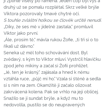
jí zplihle visely po ramena. Jeden cop byl výš a
druhý už se pomalu rozplétal. Skrz velké brýle
Viktora pozorovaly tmavé chytré oči.
S touhle zvláštní holkou se člověk určitě nenudí.
„Díky, že ses mě v jídelně zastala,“ promluvil
Viktor jako první.
„Ále, prosím tě,“ mávla rukou Žofie, „ti tři si o to
říkali už dávno.“
Seneka už měl toho schovávání dost. Byl
zvědavý, s kým to Viktor mluví. Vystrčil hlavičku
zpod jeho mikiny a začal si Žofii prohlížet.
„Jé, ten je krásný,“ zajásala a hned k němu
vztáhla ruce, „půjč mi ho.“ Vzala si štěně a sedla
si s ním na zem. Okamžitě ji začalo olizovat
zakrvácená kolena. Pak se vrhlo na její obličej.
Snažilo se jí sundat brýle, a když mu to
nedovolila, pustilo se do neupravených