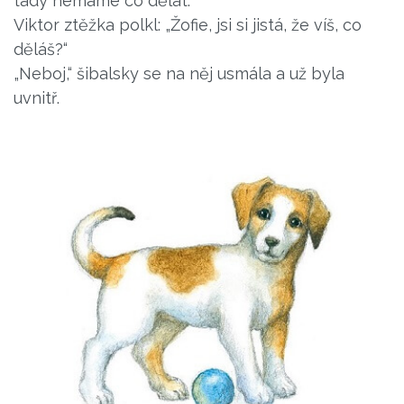
tady nemáme co dělat.“
Viktor ztěžka polkl: „Žofie, jsi si jistá, že víš, co
děláš?“
„Neboj,“ šibalsky se na něj usmála a už byla
uvnitř.