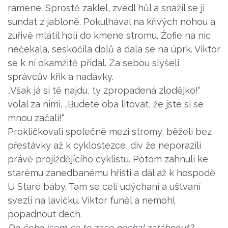
ramene. Sprostě zaklel, zvedl hůl a snažil se ji
sundat z jabloně. Pokulhával na křivých nohou a
zuřivě mlátil holí do kmene stromu. Žofie na nic
nečekala, seskočila dolů a dala se na úprk. Viktor
se k ní okamžitě přidal. Za sebou slyšeli
správcův křik a nadávky.
„Však já si tě najdu, ty zpropadená zlodějko!“
volal za nimi. „Budete oba litovat, že jste si se
mnou začali!“
Prokličkovali společně mezi stromy, běželi bez
přestávky až k cyklostezce, div že neporazili
právě projíždějícího cyklistu. Potom zahnuli ke
starému zanedbanému hřišti a dál až k hospodě
U Staré báby. Tam se celí udýchaní a uštvaní
svezli na lavičku. Viktor funěl a nemohl
popadnout dech.
Do čeho jsem se to zase nechal zatáhnout?