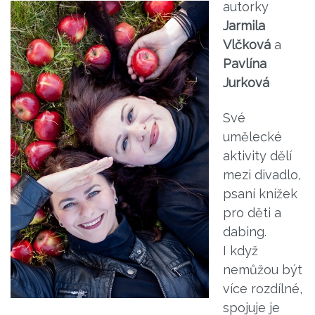
autorky
Jarmila
Vlčková
a
Pavlína
Jurková
Své
umělecké
aktivity dělí
mezi divadlo,
psaní knížek
pro děti a
dabing.
I když
nemůžou být
více rozdílné,
spojuje je