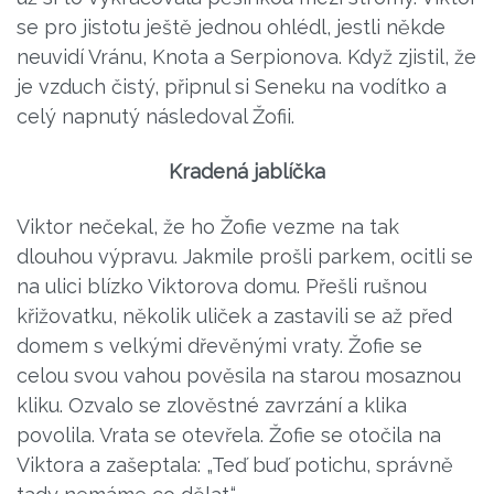
se pro jistotu ještě jednou ohlédl, jestli někde
neuvidí Vránu, Knota a Serpionova. Když zjistil, že
je vzduch čistý, připnul si Seneku na vodítko a
celý napnutý následoval Žofii.
Kradená jablíčka
Viktor nečekal, že ho Žofie vezme na tak
dlouhou výpravu. Jakmile prošli parkem, ocitli se
na ulici blízko Viktorova domu. Přešli rušnou
křižovatku, několik uliček a zastavili se až před
domem s velkými dřevěnými vraty. Žofie se
celou svou vahou pověsila na starou mosaznou
kliku. Ozvalo se zlověstné zavrzání a klika
povolila. Vrata se otevřela. Žofie se otočila na
Viktora a zašeptala: „Teď buď potichu, správně