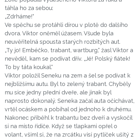
táhla ho za sebou:
„Zdrháme!“
Ve spěchu se protáhli dírou v plotě do dalšího
dvora. Viktor oněměl úžasem. Všude byla
neuvěřitelná spousta starých rozbitých aut.
„Ty jo! Embéčko, trabant, wartburg,“ žasl Viktor a
nevěděl, kam se podívat dřív. „Jé! Polský fiátek!
To by táta koukal.“
Viktor položil Seneku na zem a šel se podívat k
nejbližšímu autu. Byl to zelený trabant. Chyběly
mu sice jedny přední dveře, ale jinak byl
naprosto dokonalý. Seneka začal auta očichávat,
vrtěl ocáskem a pobíhal od jednoho k druhému.
Nakonec přiběhl k trabantu bez dveří a vyskočil
si na místo řidiče. Když se tlapkami opřel o
volant, všiml si, že na zrcátku visí pytlíček ušitý z