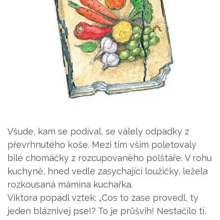
Všude, kam se podíval, se válely odpadky z
převrhnutého koše. Mezi tím vším poletovaly
bílé chomáčky z rozcupovaného polštáře. V rohu
kuchyně, hned vedle zasychající loužičky, ležela
rozkousaná mámina kuchařka.
Viktora popadl vztek: „Cos to zase provedl, ty
jeden bláznivej pse!? To je průšvih! Nestačilo ti,