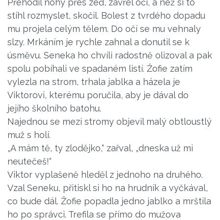
Přehodil nohy přes zeď, zavřel oči, a než si to
stihl rozmyslet, skočil. Bolest z tvrdého dopadu
mu projela celým tělem. Do očí se mu vehnaly
slzy. Mrkáním je rychle zahnal a donutil se k
úsměvu. Seneka ho chvíli radostně olizoval a pak
spolu pobíhali ve spadaném listí. Žofie zatím
vylezla na strom, trhala jablka a házela je
Viktorovi, kterému poručila, aby je dával do
jejího školního batohu.
Najednou se mezi stromy objevil malý obtloustlý
muž s holí.
„A mám tě, ty zlodějko,“ zařval, „dneska už mi
neutečeš!“
Viktor vyplašeně hleděl z jednoho na druhého.
Vzal Seneku, přitiskl si ho na hrudník a vyčkával,
co bude dál. Žofie popadla jedno jablko a mrštila
ho po správci. Trefila se přímo do mužova