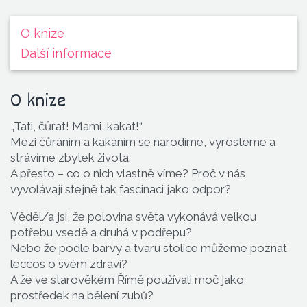
O knize
Další informace
O knize
„Tati, čůrat! Mami, kakat!“
Mezi čůráním a kakáním se narodíme, vyrosteme a
strávíme zbytek života.
A přesto – co o nich vlastně víme? Proč v nás
vyvolávají stejně tak fascinaci jako odpor?
Věděl/a jsi, že polovina světa vykonává velkou
potřebu vsedě a druhá v podřepu?
Nebo že podle barvy a tvaru stolice můžeme poznat
leccos o svém zdraví?
A že ve starověkém Římě používali moč jako
prostředek na bělení zubů?