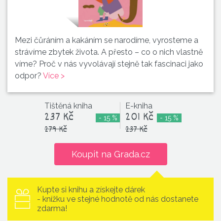
Mezi čůráním a kakáním se narodíme, vyrosteme a
strávíme zbytek života. A přesto – co o nich vlastně
víme? Proč v nás vyvolávají stejně tak fascinaci jako
odpor?
Více >
Tištěná kniha
E-kniha
237 Kč
201 Kč
- 15 %
- 15 %
279 Kč
237 Kč
Koupit na Grada.cz
Kupte si knihu a získejte dárek
- knížku ve stejné hodnotě od nás dostanete
zdarma!