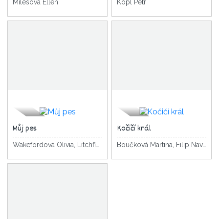
Milesová Ellen
Kopl Petr
Můj pes
Kočičí král
Wakefordová Olivia, Litchfield David
Boučková Martina, Filip Navrátilová Pavla