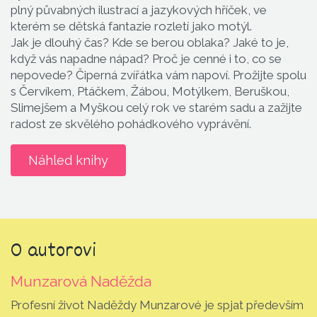
plný půvabných ilustrací a jazykových hříček, ve
kterém se dětská fantazie rozletí jako motýl.
Jak je dlouhý čas? Kde se berou oblaka? Jaké to je,
když vás napadne nápad? Proč je cenné i to, co se
nepovede? Čiperná zvířátka vám napoví. Prožijte spolu
s Červíkem, Ptáčkem, Žábou, Motýlkem, Beruškou,
Slimejšem a Myškou celý rok ve starém sadu a zažijte
radost ze skvělého pohádkového vyprávění.
Náhled knihy
O autorovi
Munzarová Naděžda
Profesní život Naděždy Munzarové je spjat především