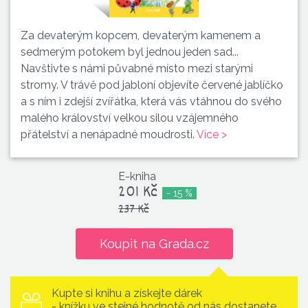
Za devaterým kopcem, devaterým kamenem a
sedmerým potokem byl jednou jeden sad...
Navštivte s námi půvabné místo mezi starými
stromy. V trávě pod jabloní objevíte červené jablíčko
a s ním i zdejší zvířátka, která vás vtáhnou do svého
malého království velkou silou vzájemného
přátelství a nenápadné moudrosti.
Více >
E-kniha
201 Kč
- 15 %
237 Kč
Koupit na Grada.cz
Kupte si knihu a získejte dárek
- knížku ve stejné hodnotě od nás dostanete