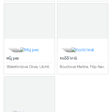
Můj pes
Kočičí král
Wakefordová Olivia, Litchfield David
Boučková Martina, Filip Navrátilová Pavla