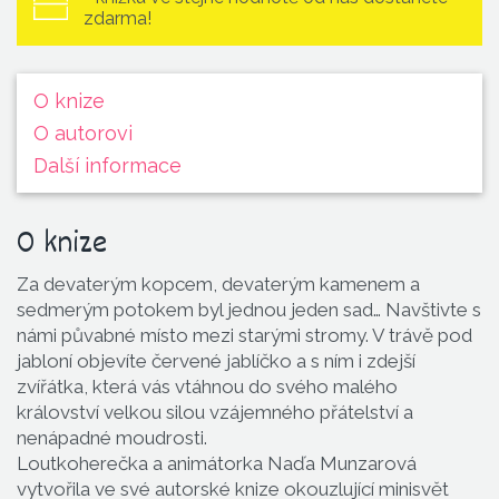
zdarma!
O knize
O autorovi
Další informace
O knize
Za devaterým kopcem, devaterým kamenem a
sedmerým potokem byl jednou jeden sad… Navštivte s
námi půvabné místo mezi starými stromy. V trávě pod
jabloní objevíte červené jablíčko a s ním i zdejší
zvířátka, která vás vtáhnou do svého malého
království velkou silou vzájemného přátelství a
nenápadné moudrosti.
Loutkoherečka a animátorka Naďa Munzarová
vytvořila ve své autorské knize okouzlující minisvět