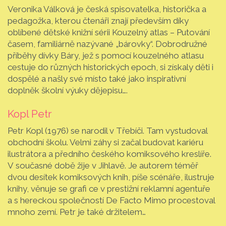
Veronika Válková je česká spisovatelka, historička a
pedagožka, kterou čtenáři znají především díky
oblíbené dětské knižní sérii Kouzelný atlas – Putování
časem, familiárně nazývané „bárovky“. Dobrodružné
příběhy dívky Báry, jež s pomocí kouzelného atlasu
cestuje do různých historických epoch, si získaly děti i
dospělé a našly své místo také jako inspirativní
doplněk školní výuky dějepisu….
Kopl Petr
Petr Kopl (1976) se narodil v Třebíči. Tam vystudoval
obchodní školu. Velmi záhy si začal budovat kariéru
ilustrátora a předního českého komiksového kreslíře.
V současné době žije v Jihlavě. Je autorem téměř
dvou desítek komiksových knih, píše scénáře, ilustruje
knihy, věnuje se grafi ce v prestižní reklamní agentuře
a s hereckou společností De Facto Mimo procestoval
mnoho zemí. Petr je také držitelem…