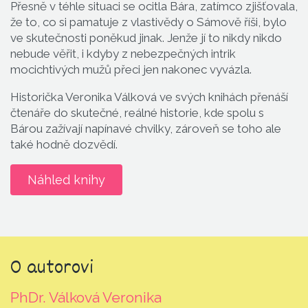
Přesně v téhle situaci se ocitla Bára, zatímco zjišťovala,
že to, co si pamatuje z vlastivědy o Sámově říši, bylo
ve skutečnosti poněkud jinak. Jenže jí to nikdy nikdo
nebude věřit, i kdyby z nebezpečných intrik
mocichtivých mužů přeci jen nakonec vyvázla.
Historička Veronika Válková ve svých knihách přenáší
čtenáře do skutečné, reálné historie, kde spolu s
Bárou zažívají napínavé chvilky, zároveň se toho ale
také hodně dozvědí.
Náhled knihy
O autorovi
PhDr. Válková Veronika