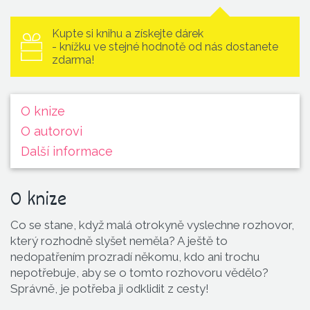
Kupte si knihu a získejte dárek
- knížku ve stejné hodnotě od nás dostanete
zdarma!
O knize
O autorovi
Další informace
O knize
Co se stane, když malá otrokyně vyslechne rozhovor,
který rozhodně slyšet neměla? A ještě to
nedopatřením prozradí někomu, kdo ani trochu
nepotřebuje, aby se o tomto rozhovoru vědělo?
Správně, je potřeba ji odklidit z cesty!