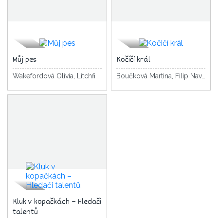
Můj pes
Kočičí král
Wakefordová Olivia, Litchfield David
Boučková Martina, Filip Navrátilová Pavla
Kluk v kopačkách – Hledači
talentů