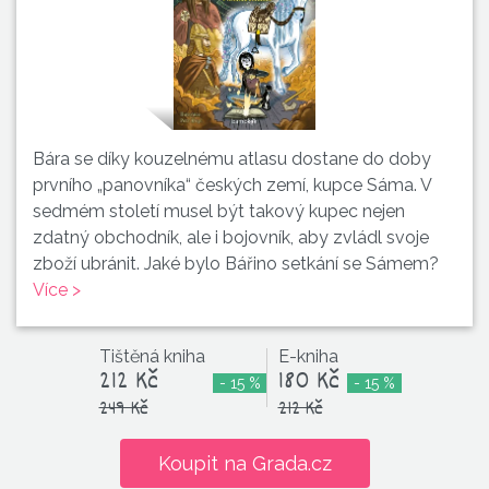
Bára se díky kouzelnému atlasu dostane do doby
prvního „panovníka“ českých zemí, kupce Sáma. V
sedmém století musel být takový kupec nejen
zdatný obchodník, ale i bojovník, aby zvládl svoje
zboží ubránit. Jaké bylo Bářino setkání se Sámem?
Více >
Tištěná kniha
E-kniha
212 Kč
180 Kč
- 15 %
- 15 %
249 Kč
212 Kč
Koupit na Grada.cz