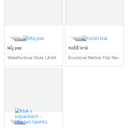
Můj pes
Kočičí král
Wakefordová Olivia, Litchfield David
Boučková Martina, Filip Navrátilová Pavla