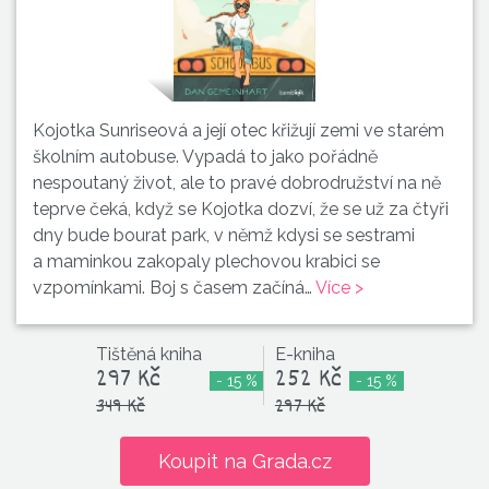
Kojotka Sunriseová a její otec křižují zemi ve starém
školním autobuse. Vypadá to jako pořádně
nespoutaný život, ale to pravé dobrodružství na ně
teprve čeká, když se Kojotka dozví, že se už za čtyři
dny bude bourat park, v němž kdysi se sestrami
a maminkou zakopaly plechovou krabici se
vzpomínkami. Boj s časem začíná…
Více >
Tištěná kniha
E-kniha
297 Kč
252 Kč
- 15 %
- 15 %
349 Kč
297 Kč
Koupit na Grada.cz