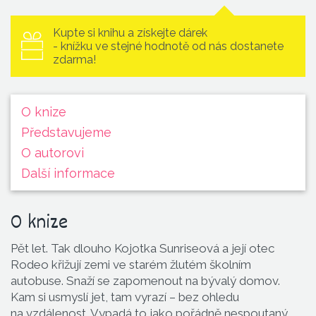
Kupte si knihu a získejte dárek
- knížku ve stejné hodnotě od nás dostanete
zdarma!
O knize
Představu­jeme
O autorovi
Další informace
O knize
Pět let. Tak dlouho Kojotka Sunriseová a její otec
Rodeo křižují zemi ve starém žlutém školním
autobuse. Snaží se zapomenout na bývalý domov.
Kam si usmyslí jet, tam vyrazí – bez ohledu
na vzdálenost. Vypadá to jako pořádně nespoutaný