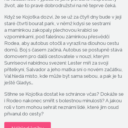
život, ale to pravé dobrodružství na ně teprve čeká.
Když se Kojotka dozví, že se už za čtyři dny bude v její
staré čtvrti bourat park, v němž kdysi se sestrami
a maminkou zakopaly plechovou krabici se
vzpomínkami, pod falešnou záminkou přesvědčí
Rodea, aby autobus otočil a vyrazil na dlouhou cestu
domů. Boj s časem začíná. Autobus se postupně stává
domovem pro další cestovatele v nouzi, kterým
Sunriseovi nabídnou svezení: Lester míří za svojí
přítelkyní, Salvador a jeho matka sní o novém začátku,
Val hledá místo, kde může být sama sebou, a pak je tu
ještě Gladys…
Stihne se Kojotka dostat ke schránce včas? Dokáže se
i Rodeo nakonec smířit s bolestnou minulostí? A jakou
roli v tom mohou sehrát neznámí lidé, které jim osud
přivanul do cesty?