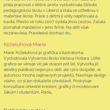
přála pracovat s dětmi, proto vystudovala Střední
pedagogickou školu v Liberci a stala se učitelkou v
mateřské škole. Práce s dětmi ji vždy naplňovala a
bavila. Přesto se roku 2007 vydala jinou cestou. Začala
pomáhat manželovi v jeho firmě. Na děti však
nezanevřela. Pravidelně dochází do…
Koželuhová Marie
Marie Koželuhová je grafička a ilustrátorka.
Vystudovala Výtvarnou školu Václava Hollara. Užité
grafice se věnuje víc jak dvacet pět let. Vytvořila již
desítky publikací nejen pro děti, ale i pro dospělé. Je
autorkou mnoha zajímavých projektů. Navrhuje design
všeho, co si jen dokážete představit. Poskytuje
konzultace ohledně kreslení, grafiky či modelování
žákům i studentům. Ráda…