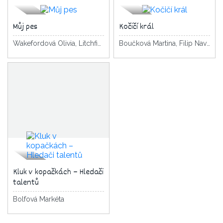
Můj pes
Kočičí král
Wakefordová Olivia, Litchfield David
Boučková Martina, Filip Navrátilová Pavla
Kluk v kopačkách – Hledači
talentů
Bolfová Markéta