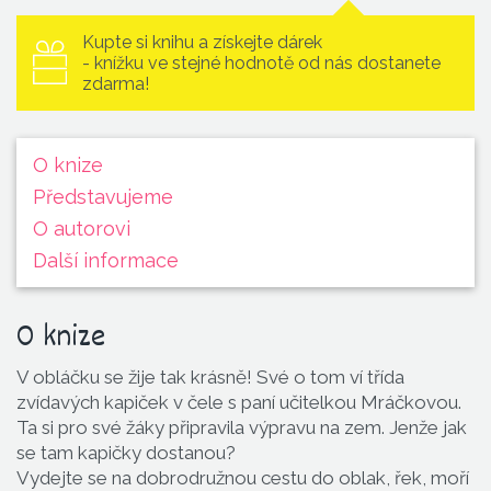
Kupte si knihu a získejte dárek
- knížku ve stejné hodnotě od nás dostanete
zdarma!
O knize
Představu­jeme
O autorovi
Další informace
O knize
V obláčku se žije tak krásně! Své o tom ví třída
zvídavých kapiček v čele s paní učitelkou Mráčkovou.
Ta si pro své žáky připravila výpravu na zem. Jenže jak
se tam kapičky dostanou?
Vydejte se na dobrodružnou cestu do oblak, řek, moří