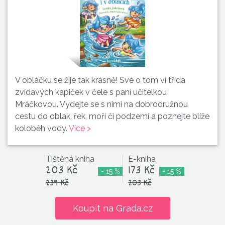
V obláčku se žije tak krásně! Své o tom ví třída
zvídavých kapiček v čele s paní učitelkou
Mráčkovou. Vydejte se s nimi na dobrodružnou
cestu do oblak, řek, moří či podzemí a poznejte blíže
koloběh vody.
Více >
Tištěná kniha
E-kniha
203 Kč
173 Kč
- 15 %
- 15 %
239 Kč
203 Kč
Koupit na Grada.cz