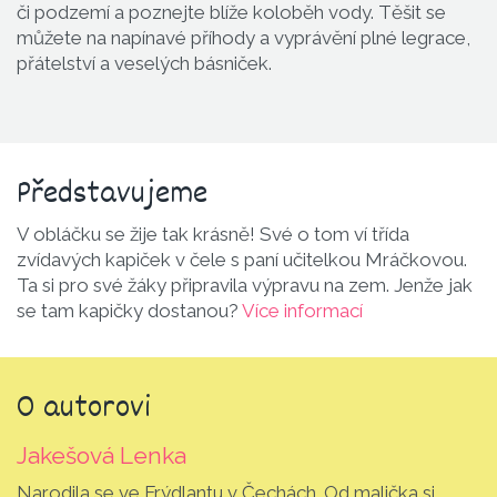
či podzemí a poznejte blíže koloběh vody. Těšit se
můžete na napínavé příhody a vyprávění plné legrace,
přátelství a veselých básniček.
Představu­jeme
V obláčku se žije tak krásně! Své o tom ví třída
zvídavých kapiček v čele s paní učitelkou Mráčkovou.
Ta si pro své žáky připravila výpravu na zem. Jenže jak
se tam kapičky dostanou?
Více informací
O autorovi
Jakešová Lenka
Narodila se ve Frýdlantu v Čechách. Od malička si