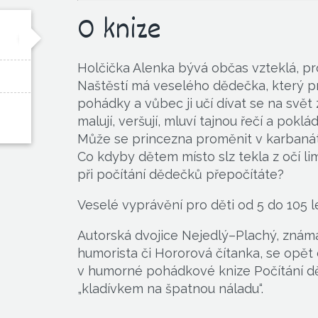
O knize
Holčička Alenka bývá občas vzteklá, p
Naštěstí má veselého dědečka, který p
pohádky a vůbec ji učí dívat se na svět 
malují, veršují, mluví tajnou řečí a pokl
Může se princezna proměnit v karbaná
Co kdyby dětem místo slz tekla z očí li
při počítání dědečků přepočítáte?
Veselé vyprávění pro děti od 5 do 105 le
Autorská dvojice Nejedlý–Plachý, známá
humorista či Hororová čítanka, se opět
v humorné pohádkové knize Počítání dě
„kladívkem na špatnou náladu“.