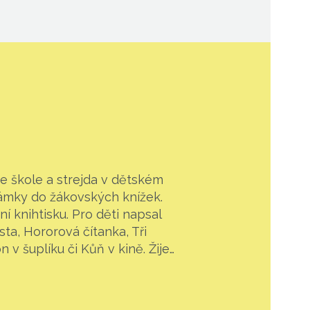
 ve škole a strejda v dětském
ámky do žákovských knížek.
í knihtisku. Pro děti napsal
sta, Hororová čítanka, Tři
 v šuplíku či Kůň v kině. Žije…