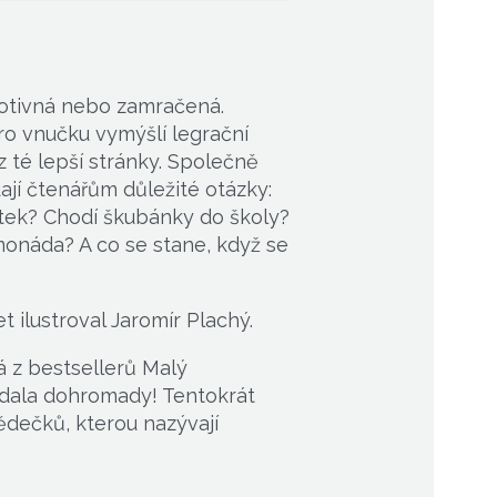
rotivná nebo zamračená.
ro vnučku vymýšlí legrační
z té lepší stránky. Společně
ádají čtenářům důležité otázky:
tek? Chodí škubánky do školy?
monáda? A co se stane, když se
t ilustroval Jaromír Plachý.
 z bestsellerů Malý
 dala dohromady! Tentokrát
dečků, kterou nazývají