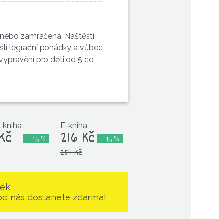
á nebo zamračená. Naštěstí
lí legrační pohádky a vůbec
é vyprávění pro děti od 5 do
 kniha
E-kniha
Kč
216 Kč
- 15 %
- 15 %
254 Kč
rek
 od nás dostanete zdarma!