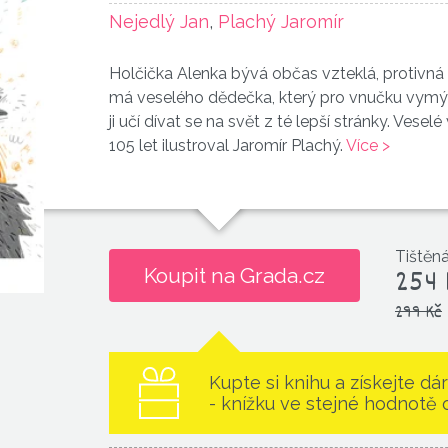
Nejedlý Jan
,
Plachý Jaromír
Holčička Alenka bývá občas vzteklá, protivn
má veselého dědečka, který pro vnučku vymýš
ji učí dívat se na svět z té lepší stránky. Vesel
105 let ilustroval Jaromír Plachý.
Více >
Tištěná
254 
Koupit na Grada.cz
299 Kč
Kupte si knihu a získejte dá
- knížku ve stejné hodnotě