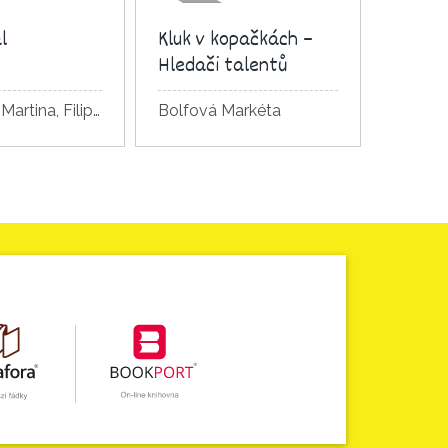
l
Kluk v kopačkách –
Hledači talentů
Boučková Martina, Filip Navrátilová Pavla
Bolfová Markéta
ail knihy
Detail knihy