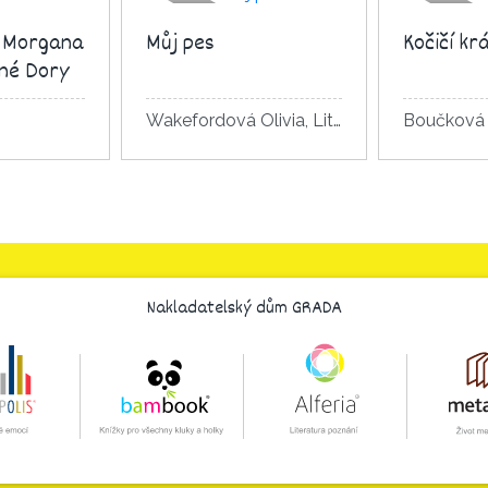
 Morgana
Můj pes
Kočičí krá
né Dory
Wakefordová Olivia, Litchfield David
 knihy
Detail knihy
Det
Nakladatelský dům GRADA