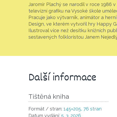
Jaromír Plachý se narodil v roce 1986 v
televizní grafiku na Vysoké škole uměl
Pracuje jako výtvarník, animátor a herní
Design, ve kterém vytvořil hry Happy G
Ilustroval více než desítku knižních pub
sestavených folkloristou Janem Nejedlý
Další informace
Tištěná kniha
Formát / stran:
145×205, 76 stran
Datum vydání:
5. 3. 2026