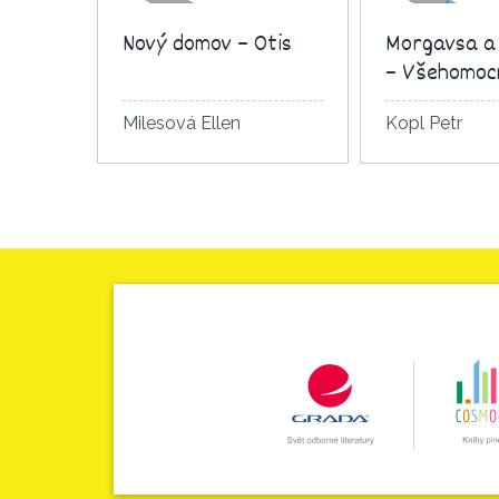
Nový domov – Otis
Morgavsa a
– Všehomoc
Milesová Ellen
Kopl Petr
Detail knihy
Detail