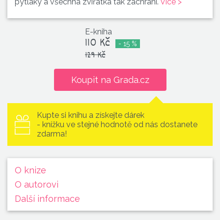
pytláky a všechna zvířátka tak zachrání.
Více >
E-kniha
110 Kč
- 15 %
129 Kč
Koupit na Grada.cz
Kupte si knihu a získejte dárek
- knížku ve stejné hodnotě od nás dostanete
zdarma!
O knize
O autorovi
Další informace