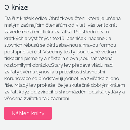
O knize
Další z knížek edice Obrázkové čtení, která je určena
malým začínajícím čtenářům od 5 let, vás tentokrát
zavede mezi exotická zvířátka. Prostřednictvím
krátkých a výstižných textů, básniček, hádanek a
slovních rébusů se děti zábavnou a hravou formou
postupně učí číst. Všechny texty jsou psané velkými
tiskacími písmeny a některá slova jsou nahrazena
roztomilými obrázky.Starý lev předává vládu nad
zvířaty svému synovi a u příležitosti slavnostní
korunovace se představují jednotlivá zvířátka z jeho
říše. Mladý lev prokáže, že je skutečně dobrým králem
zvířat, když od zvířecího shromáždění odláká pytláky a
všechna zvířátka tak zachrání.
Náhled knihy