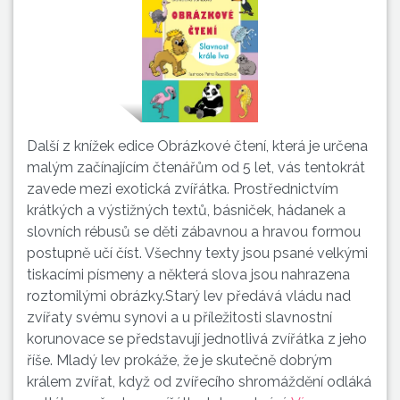
Další z knížek edice Obrázkové čtení, která je určena
malým začínajícím čtenářům od 5 let, vás tentokrát
zavede mezi exotická zvířátka. Prostřednictvím
krátkých a výstižných textů, básniček, hádanek a
slovních rébusů se děti zábavnou a hravou formou
postupně učí číst. Všechny texty jsou psané velkými
tiskacími písmeny a některá slova jsou nahrazena
roztomilými obrázky.Starý lev předává vládu nad
zvířaty svému synovi a u příležitosti slavnostní
korunovace se představují jednotlivá zvířátka z jeho
říše. Mladý lev prokáže, že je skutečně dobrým
králem zvířat, když od zvířecího shromáždění odláká