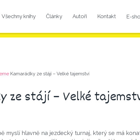
Všechny knihy
Články
Autoři
Kontakt
E-sh
jeme
Kamarádky ze stájí – Velké tajemství
 ze stájí – Velké tajemst
ě myslí hlavně na jezdecký turnaj, který se má kona