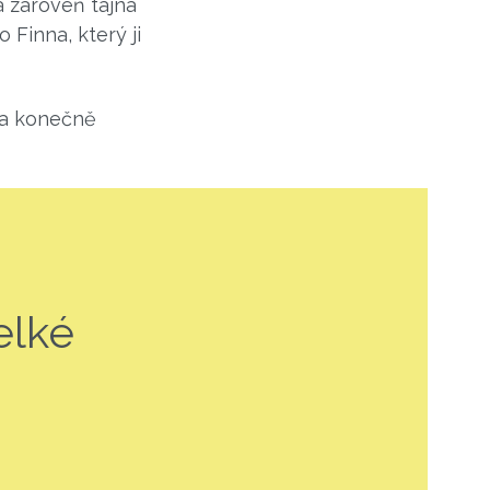
a zároveň tajná
 Finna, který ji
ka konečně
elké