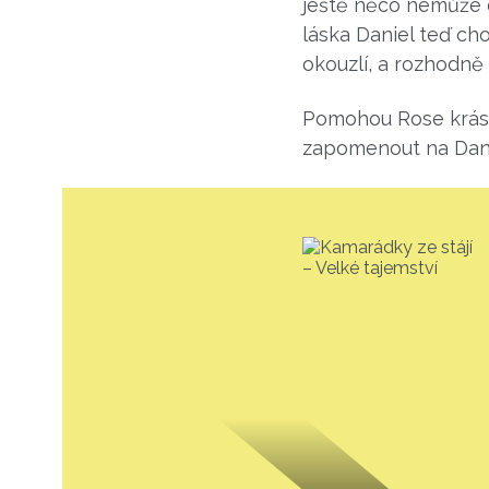
ještě něco nemůže do
láska Daniel teď cho
okouzlí, a rozhodně
Pomohou Rose krásn
zapomenout na Dan