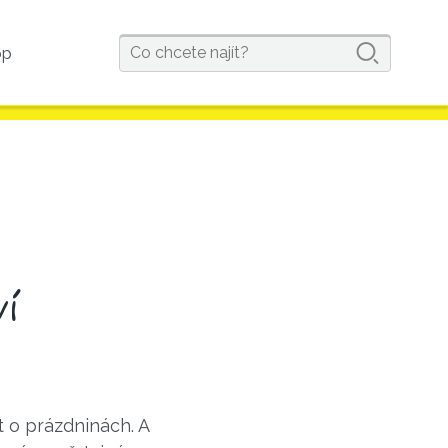
op
ví
t o prázdninách. A