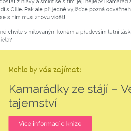
stat z hlavy a smířit se s tím: její nejlepší kamarád 
dí s Ollie. Pak ale při jedné vyjížďce pozná odvážného
 se s ním musí znovu vidět!
é chvíle s milovaným koněm a především letní lás
iela?
Mohlo by vás zajímat:
Kamarádky ze stájí – V
tajemství
Více informací o knize