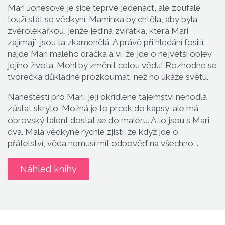
Mari Jonesové je sice teprve jedenáct, ale zoufale
touží stát se vědkyní. Maminka by chtěla, aby byla
zvěrolékařkou, jenže jediná zvířátka, která Mari
zajímají, jsou ta zkamenělá. A právě při hledání fosilií
najde Mari malého dráčka a ví, že jde o největší objev
jejího života. Mohl by změnit celou vědu! Rozhodne se
tvorečka důkladně prozkoumat, než ho ukáže světu.
Naneštěstí pro Mari, její okřídlené tajemství nehodlá
zůstat skryto. Možná je to prcek do kapsy, ale má
obrovský talent dostat se do maléru. A to jsou s Mari
dva. Malá vědkyně rychle zjistí, že když jde o
přátelství, věda nemusí mít odpověď na všechno. . .
Náhled knihy