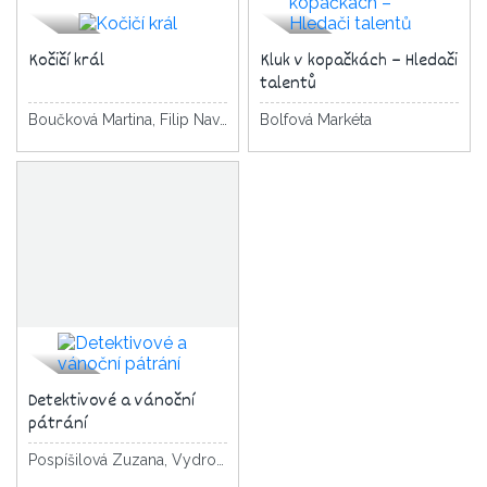
Kočičí král
Kluk v kopačkách – Hledači
talentů
Boučková Martina, Filip Navrátilová Pavla
Bolfová Markéta
Detektivové a vánoční
pátrání
Pospíšilová Zuzana, Vydrová Markéta