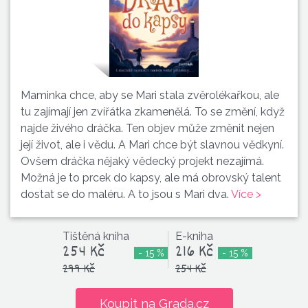
Maminka chce, aby se Mari stala zvěrolékařkou, ale
tu zajímají jen zvířátka zkamenělá. To se změní, když
najde živého dráčka. Ten objev může změnit nejen
její život, ale i vědu. A Mari chce být slavnou vědkyní.
Ovšem dráčka nějaký vědecký projekt nezajímá.
Možná je to prcek do kapsy, ale má obrovský talent
dostat se do maléru. A to jsou s Mari dva.
Více >
Tištěná kniha
E-kniha
254 Kč
216 Kč
- 15 %
- 15 %
299 Kč
254 Kč
Koupit na Grada.cz