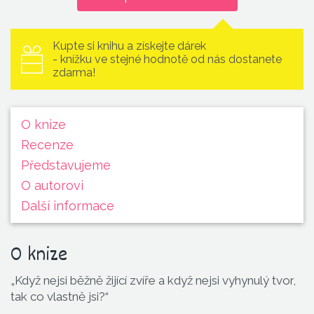
Kupte si knihu a získejte dárek
- knížku ve stejné hodnotě od nás dostanete
zdarma!
O knize
Recenze
Představu­jeme
O autorovi
Další informace
O knize
„Když nejsi běžně žijící zvíře a když nejsi vyhynulý tvor,
tak co vlastně jsi?“