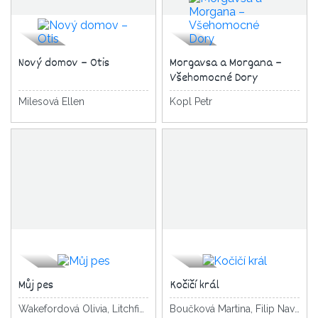
Nový domov – Otis
Morgavsa a Morgana –
Všehomocné Dory
Milesová Ellen
Kopl Petr
Můj pes
Kočičí král
Wakefordová Olivia, Litchfield David
Boučková Martina, Filip Navrátilová Pavla