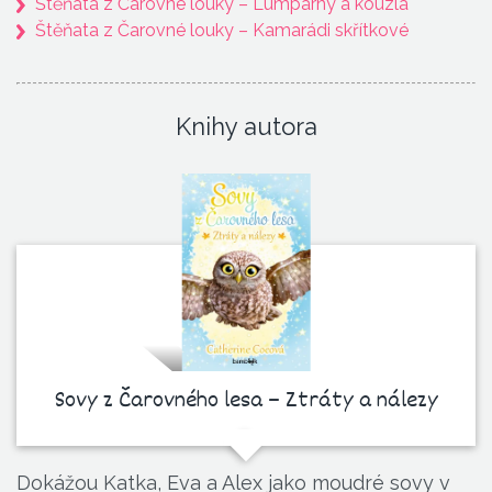
Štěňata z Čarovné louky – Lumpárny a kouzla
Štěňata z Čarovné louky – Kamarádi skřítkové
Knihy autora
Sovy z Čarovného lesa – Ztráty a nálezy
Dokážou Katka, Eva a Alex jako moudré sovy v